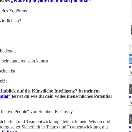
n Kurs
„Wake up to your full human potential“
t des Zuhörens
wirklich so?
bedeutet
u beim anderen sein kannst
#
chen ist
J
eißt
nblick auf die Künstliche Intelligenz? In meinem
ntial“
lernst du wie du dein volles menschliches Potential
#
J
fective People“ von Stephen R. Covey
icherheit und Teamentwicklung” teile ich mein Wissen und
hologischer Sicherheit in Teams und Teamentwicklung mit
#