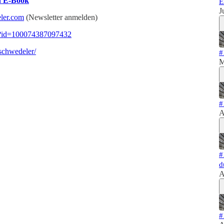
n E-Book
E
J
eler.com
(Newsletter anmelden)
hp?id=100074387097432
schwedeler/
#
M
#
A
#
d
A
#