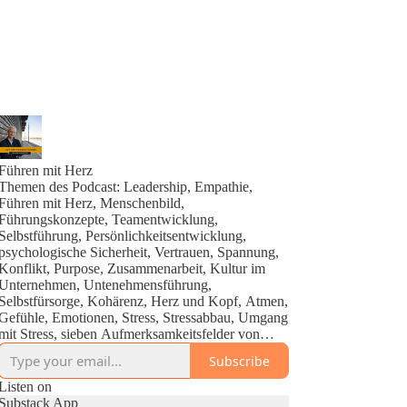
Führen mit Herz
Themen des Podcast: Leadership, Empathie,
Führen mit Herz, Menschenbild,
Führungskonzepte, Teamentwicklung,
Selbstführung, Persönlichkeitsentwicklung,
psychologische Sicherheit, Vertrauen, Spannung,
Konflikt, Purpose, Zusammenarbeit, Kultur im
Unternehmen, Untenehmensführung,
Selbstfürsorge, Kohärenz, Herz und Kopf, Atmen,
Gefühle, Emotionen, Stress, Stressabbau, Umgang
mit Stress, sieben Aufmerksamkeitsfelder von
Führung, sieben Führungsqualitäten,
Subscribe
Herausforderungen von Führungskräften, vertikale
und horizontale Führung, Ich-Entwicklung,
Listen on
höheres Selbst, Zukunfts-Ich, New Work, Inner
Substack App