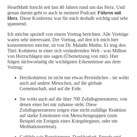
HeartMath forscht seit fast 40 Jahren rund um das Herz. Und
genau darum geht es auch in meinem Podcast:
Führen mit
Herz
. Diese Konferenz war für mich deshalb wichtig und sehr
spannend.
Ich möchte speziell von einem Vortrag berichten. Alle Vorträge
waren sehr interessant. Der Vortrag, auf den ich mich hier
konzentrieren möchte, ist von Dr. Malathi Muthu. Er trug den
Titel: Kohärenz in einer sich verändernden Welt - was Million
von Herzschlägen uns sagen (Übersetzung von mir). Hier
folgen stichwortartig die wichtigsten Erkenntnisse aus dem
Vortrag:
Herzkohärenz ist nicht nur etwas Persönliches - sie wirkt
auch auf andere Menschen, auf die globale
Gemeinschaft, und auf die Erde.
Sie wirkt auch auf die über 700 Zufallsgeneratoren, von
denen einer bei mir zuhause steht. Diese
Zufallsgeneratoren zeigen eine nicht-zufällige Reaktion
auf starke Emotionen von Menschengruppen (zum
Beispiel ein Ereignis eines Kriegsbeginns, oder ein
Meditationsretreat).
Gefühle wie Begeisterung, Dankbarkeit, Freude und