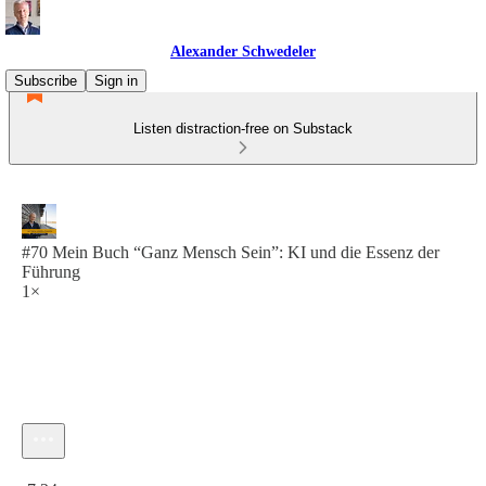
Alexander Schwedeler
Subscribe
Sign in
Listen distraction-free on Substack
#70 Mein Buch “Ganz Mensch Sein”: KI und die Essenz der
Führung
1×
Current time: 0:00 / Total time: -7:24