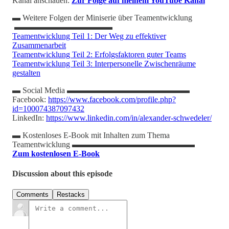
Kanal anschauen:
Zur Folge auf meinem YouTube Kanal
▬ Weitere Folgen der Miniserie über Teamentwicklung
▬▬▬▬▬▬▬▬▬▬▬▬
Teamentwicklung Teil 1: Der Weg zu effektiver
Zusammenarbeit
Teamentwicklung Teil 2: Erfolgsfaktoren guter Teams
Teamentwicklung Teil 3: Interpersonelle Zwischenräume
gestalten
▬ Social Media ▬▬▬▬▬▬▬▬▬▬▬▬▬▬▬
Facebook:
https://www.facebook.com/profile.php?
id=100074387097432
LinkedIn:
https://www.linkedin.com/in/alexander-schwedeler/
▬ Kostenloses E-Book mit Inhalten zum Thema
Teamentwicklung ▬▬▬▬▬▬▬▬▬▬▬▬▬▬▬
Zum kostenlosen E-Book
Discussion about this episode
Comments
Restacks