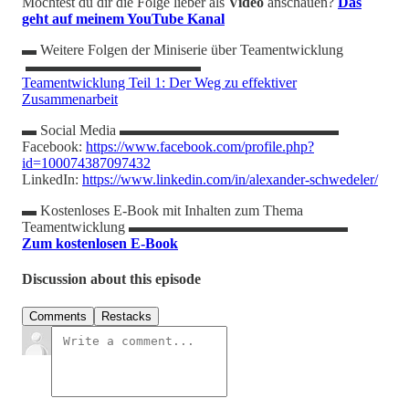
Möchtest du dir die Folge lieber als
Video
anschauen?
Das
geht auf meinem YouTube Kanal
▬ Weitere Folgen der Miniserie über Teamentwicklung
▬▬▬▬▬▬▬▬▬▬▬▬
Teamentwicklung Teil 1: Der Weg zu effektiver
Zusammenarbeit
▬ Social Media ▬▬▬▬▬▬▬▬▬▬▬▬▬▬▬
Facebook:
https://www.facebook.com/profile.php?
id=100074387097432
LinkedIn:
https://www.linkedin.com/in/alexander-schwedeler/
▬ Kostenloses E-Book mit Inhalten zum Thema
Teamentwicklung ▬▬▬▬▬▬▬▬▬▬▬▬▬▬▬
Zum kostenlosen E-Book
Discussion about this episode
Comments
Restacks