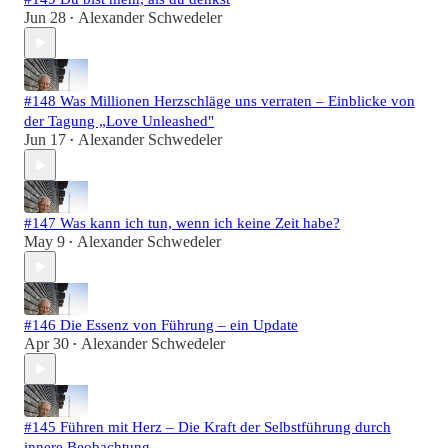
Jun 28
Alexander Schwedeler
•
#148 Was Millionen Herzschläge uns verraten – Einblicke von
der Tagung „Love Unleashed"
Jun 17
Alexander Schwedeler
•
#147 Was kann ich tun, wenn ich keine Zeit habe?
May 9
Alexander Schwedeler
•
#146 Die Essenz von Führung – ein Update
Apr 30
Alexander Schwedeler
•
#145 Führen mit Herz – Die Kraft der Selbstführung durch
innere Beobachtung