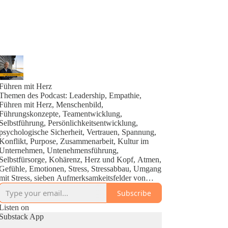
Führen mit Herz
Themen des Podcast: Leadership, Empathie,
Führen mit Herz, Menschenbild,
Führungskonzepte, Teamentwicklung,
Selbstführung, Persönlichkeitsentwicklung,
psychologische Sicherheit, Vertrauen, Spannung,
Konflikt, Purpose, Zusammenarbeit, Kultur im
Unternehmen, Untenehmensführung,
Selbstfürsorge, Kohärenz, Herz und Kopf, Atmen,
Gefühle, Emotionen, Stress, Stressabbau, Umgang
mit Stress, sieben Aufmerksamkeitsfelder von
Führung, sieben Führungsqualitäten,
Subscribe
Herausforderungen von Führungskräften, vertikale
und horizontale Führung, Ich-Entwicklung,
Listen on
höheres Selbst, Zukunfts-Ich, New Work, Inner
Substack App
Work, Transformation, Manifestieren, heartmath,