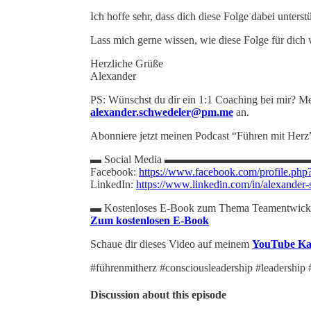
Ich hoffe sehr, dass dich diese Folge dabei unterst
Lass mich gerne wissen, wie diese Folge für dich
Herzliche Grüße
Alexander
PS: Wünschst du dir ein 1:1 Coaching bei mir? Meld
alexander.schwedeler@pm.me
an.
Abonniere jetzt meinen Podcast “Führen mit Herz
▬ Social Media ▬▬▬▬▬▬▬▬▬▬▬▬
Facebook:
https://www.facebook.com/profile.p
LinkedIn:
https://www.linkedin.com/in/alexander-
▬ Kostenloses E-Book zum Thema Te
Zum kostenlosen E-Book
Schaue dir dieses Video auf meinem
YouTube Ka
#führenmitherz #consciousleadership #leadership 
Discussion about this episode