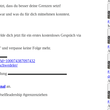
J
ützt, dass du besser deine Grenzen setzt!
 war und was du für dich mitnehmen konntest.
#
M
e dich jetzt für ein erstes kostenloses Gespräch via
#
” und verpasse keine Folge mehr.
A
▬▬▬
hp?id=100074387097432
schwedeler/
#
amentwicklung ▬▬▬▬▬▬▬▬▬▬▬▬▬▬▬
d
A
nal
an.
#selfleadership #grenzenziehen
#
A