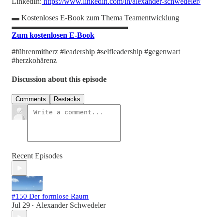
LinkedIn:
https://www.linkedin.com/in/alexander-schwedeler/
▬ Kostenloses E-Book zum Thema Teamentwicklung
▬▬▬▬▬▬▬▬▬▬▬▬▬▬▬
Zum kostenlosen E-Book
#führenmitherz #leadership #selfleadership #gegenwart
#herzkohärenz
Discussion about this episode
Comments
Restacks
Recent Episodes
#150 Der formlose Raum
Jul 29
Alexander Schwedeler
•