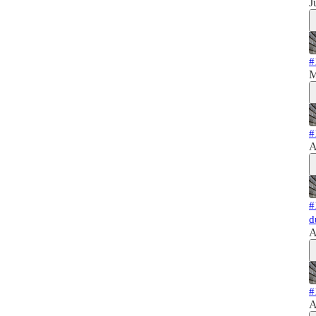
J
#
M
#
A
#
d
A
#
A