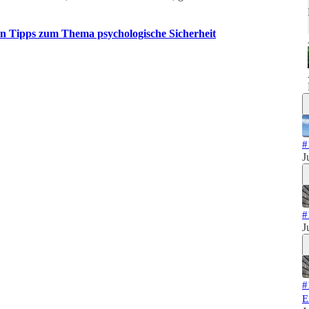
ten Tipps zum Thema psychologische Sicherheit
#
J
#
J
#
E