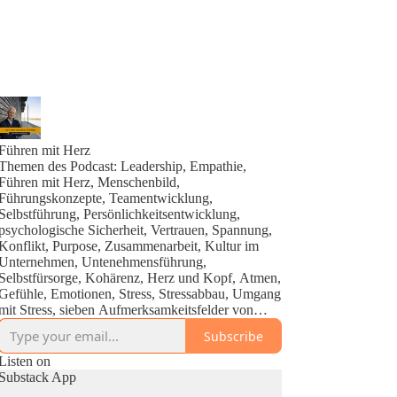
Führen mit Herz
Themen des Podcast: Leadership, Empathie,
Führen mit Herz, Menschenbild,
Führungskonzepte, Teamentwicklung,
Selbstführung, Persönlichkeitsentwicklung,
psychologische Sicherheit, Vertrauen, Spannung,
Konflikt, Purpose, Zusammenarbeit, Kultur im
Unternehmen, Untenehmensführung,
Selbstfürsorge, Kohärenz, Herz und Kopf, Atmen,
Gefühle, Emotionen, Stress, Stressabbau, Umgang
mit Stress, sieben Aufmerksamkeitsfelder von
Führung, sieben Führungsqualitäten,
Subscribe
Herausforderungen von Führungskräften, vertikale
und horizontale Führung, Ich-Entwicklung,
Listen on
höheres Selbst, Zukunfts-Ich, New Work, Inner
Substack App
Work, Transformation, Manifestieren, heartmath,