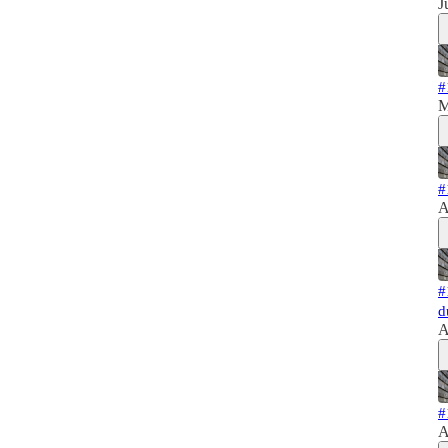
J
#
M
#
A
#
d
A
#
A