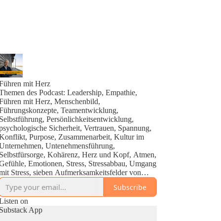
Führen mit Herz
Themen des Podcast: Leadership, Empathie,
Führen mit Herz, Menschenbild,
Führungskonzepte, Teamentwicklung,
Selbstführung, Persönlichkeitsentwicklung,
psychologische Sicherheit, Vertrauen, Spannung,
Konflikt, Purpose, Zusammenarbeit, Kultur im
Unternehmen, Untenehmensführung,
Selbstfürsorge, Kohärenz, Herz und Kopf, Atmen,
Gefühle, Emotionen, Stress, Stressabbau, Umgang
mit Stress, sieben Aufmerksamkeitsfelder von
Führung, sieben Führungsqualitäten,
Subscribe
Herausforderungen von Führungskräften, vertikale
und horizontale Führung, Ich-Entwicklung,
Listen on
höheres Selbst, Zukunfts-Ich, New Work, Inner
Substack App
Work, Transformation, Manifestieren, heartmath,