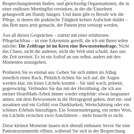
Besprechungstermin finden, und gleichzeitig Organisationen, die in
einer endlosen Meetingflut versinken, in der die Einzelnen
gelangweilt am Handy hängen. Und dann gibt es Berufe wie die
Pflege, in denen die praktische Tätigkeit keinen Aufschub duldet –
das Bett muss jetzt gemacht, der Patient jetzt versorgt werden.
Aus all diesen Gesprächen – zuletzt mit einer erfahrenen
Pflegefachfrau – ist eine Erkenntnis gereift, die ich mit Ihnen teilen
möchte:
Die Zeitfrage ist im Kern eine Bewusstseinsfrage.
Nicht
das Chaos, nicht die anderen, nicht die Welt sind schuld, dass uns
die Zeit zerrinnt. Es ist ein Aufruf an uns selbst, anders mit den
Momenten umzugehen.
Probieren Sie es einmal aus: Geben Sie sich mitten im Alltag
innerlich einen Ruck. Plötzlich richten Sie sich auf, die Augen
werden klar, ein leises Lächeln kommt – Sie sind wach, präsent,
gegenwärtig. Verbinden Sie das mit der Herzübung, die ich aus
meiner HeartMath-Arbeit immer wieder empfehle: etwas langsamer
atmen, mit dem Bewusstsein in die Herzgegend gehen, dort ein- und
ausatmen und ein Gefühl von Dankbarkeit, Wertschätzung oder ein
schönes Erlebnis hinzufügen. Ein Sonnenuntergang, ein nettes Wort,
ein Lächeln zwischen zwei Autofahrern – mehr braucht es nicht.
Diese kleinen Momente lassen sich überall einbauen: bevor Sie eine
Patientenzimmertür öffnen, während Sie sich in der Besprechung