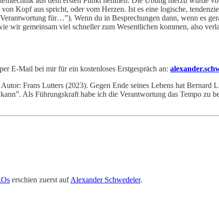
temtechnik aus dem ersten Punkt nehmen. Die Übung hierzu wurde von
 von Kopf aus spricht, oder vom Herzen. Ist es eine logische, tendenzi
Verantwortung für…”). Wenn du in Besprechungen dann, wenn es gerade
wie wir gemeinsam viel schneller zum Wesentlichen kommen, also ver
er E-Mail bei mir für ein kostenloses Erstgespräch an:
alexander.sc
, Autor: Frans Lutters (2023). Gegen Ende seines Lebens hat Bernard L
e es kann”. Als Führungskraft habe ich die Verantwortung das Tempo zu 
EOs
erschien zuerst auf
Alexander Schwedeler
.