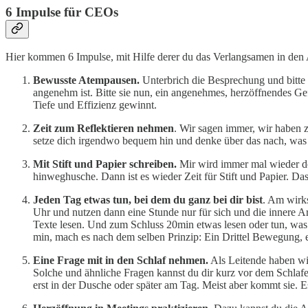
6 Impulse für CEOs
Hier kommen 6 Impulse, mit Hilfe derer du das Verlangsamen in den Ar
Bewusste Atempausen.
Unterbrich die Besprechung und bitte 
angenehm ist. Bitte sie nun, ein angenehmes, herzöffnendes Ge
Tiefe und Effizienz gewinnt.
Zeit zum Reflektieren nehmen
. Wir sagen immer, wir haben z
setze dich irgendwo bequem hin und denke über das nach, was w
Mit Stift und Papier schreiben.
Mir wird immer mal wieder der
hinweghusche. Dann ist es wieder Zeit für Stift und Papier. Da
Jeden Tag etwas tun, bei dem du ganz bei dir bist
. Am wirks
Uhr und nutzen dann eine Stunde nur für sich und die innere Ar
Texte lesen. Und zum Schluss 20min etwas lesen oder tun, was 
min, mach es nach dem selben Prinzip: Ein Drittel Bewegung, ei
Eine Frage mit in den Schlaf nehmen.
Als Leitende haben wir
Solche und ähnliche Fragen kannst du dir kurz vor dem Schlaf
erst in der Dusche oder später am Tag. Meist aber kommt sie. Es