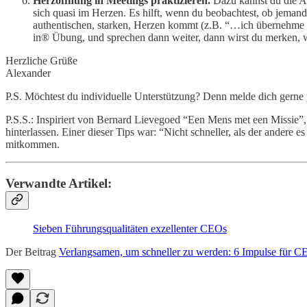
Herzöffnung in Meetings praktizieren.
Dazu kannst du die A
sich quasi im Herzen. Es hilft, wenn du beobachtest, ob jemand
authentischen, starken, Herzen kommt (z.B. “…ich übernehme 
in® Übung, und sprechen dann weiter, dann wirst du merken, 
Herzliche Grüße
Alexander
P.S. Möchtest du individuelle Unterstützung? Denn melde dich gerne p
P.S.S.: Inspiriert von Bernard Lievegoed “Een Mens met een Missie”
hinterlassen. Einer dieser Tips war: “Nicht schneller, als der ander
mitkommen.
Verwandte Artikel:
Sieben Führungsqualitäten exzellenter CEOs
Der Beitrag
Verlangsamen, um schneller zu werden: 6 Impulse für C