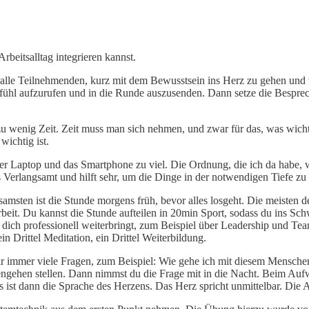
beitsalltag integrieren kannst.
alle Teilnehmenden, kurz mit dem Bewusstsein ins Herz zu gehen und v
fühl aufzurufen und in die Runde auszusenden. Dann setze die Besprec
u wenig Zeit. Zeit muss man sich nehmen, und zwar für das, was wichtig
ichtig ist.
 Laptop und das Smartphone zu viel. Die Ordnung, die ich da habe, wi
s Verlangsamt und hilft sehr, um die Dinge in der notwendigen Tiefe zu
amsten ist die Stunde morgens früh, bevor alles losgeht. Die meisten 
beit. Du kannst die Stunde aufteilen in 20min Sport, sodass du ins Sch
dich professionell weiterbringt, zum Beispiel über Leadership und Tea
n Drittel Meditation, ein Drittel Weiterbildung.
 immer viele Fragen, zum Beispiel: Wie gehe ich mit diesem Menschen 
engehen stellen. Dann nimmst du die Frage mit in die Nacht. Beim Auf
 ist dann die Sprache des Herzens. Das Herz spricht unmittelbar. Die An