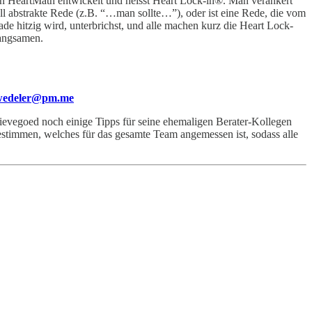
 HeartMath entwickelt und heisst Heart Lock-in®. Man verankert
ell abstrakte Rede (z.B. “…man sollte…”), oder ist eine Rede, die vom
 hitzig wird, unterbrichst, und alle machen kurz die Heart Lock-
langsamen.
hwedeler@pm.me
ievegoed noch einige Tipps für seine ehemaligen Berater-Kollegen
bestimmen, welches für das gesamte Team angemessen ist, sodass alle