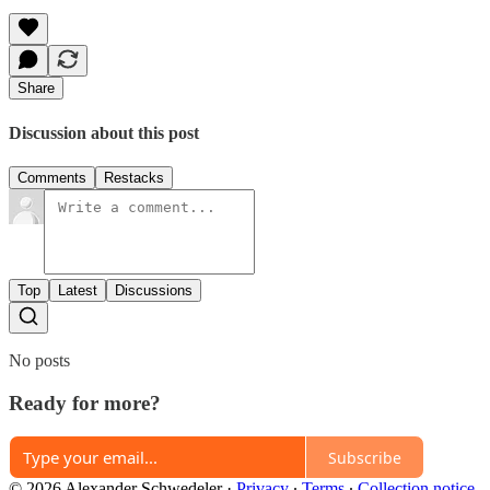
Share
Discussion about this post
Comments
Restacks
Top
Latest
Discussions
No posts
Ready for more?
Subscribe
© 2026 Alexander Schwedeler
·
Privacy
∙
Terms
∙
Collection notice