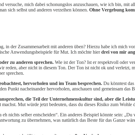
und versuche, mich dabei schonungslos anzuschauen, wie ich bin, mit all
man sich selbst und anderen verzeihen können.
Ohne Vergebung komme
tag, in der Zusammenarbeit mit anderen üben? Hierzu habe ich mich v
ktische Anwendungsbeispiele für Mut. Ich möchte hier
drei von mir ang
 oder zu anderen sprechen.
Wie ist der Ton? Ist er respektvoll oder ve
 reden, aber nicht in diesem Ton. Der Ton ist nicht ok und verletzt, m
ber sprechen.
 beobachtest, hervorholen und im Team besprechen.
Du könntest das k
eden Punkt nacheinander hervorholen, anschauen und gemeinsam das Be
nsprechen, die Teil der Unternehmenskultur sind, aber die Leist
ebt machst. Mut würde jetzt bedeuten, dass du dieses Risiko zum Wohle 
 eh nichts selber entscheiden“. Ein anderes Beispiel könnte sein: „Du ve
 Verantwortung zu übernehmen, was natürlich das Beste für das Ganze w