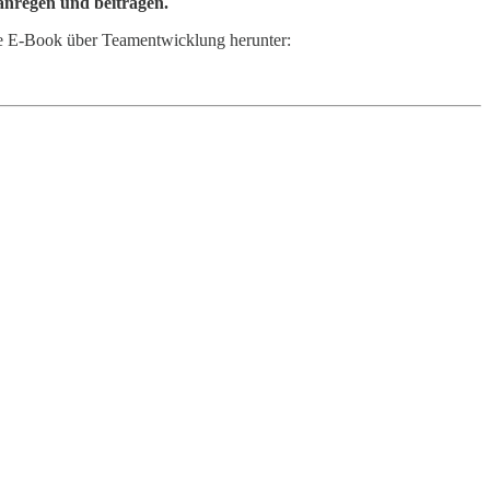
nregen und beitragen.
se E-Book über Teamentwicklung herunter: