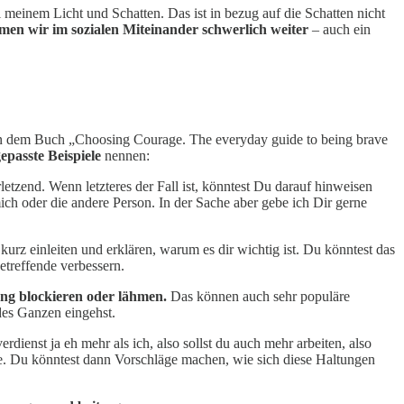
 meinem Licht und Schatten. Das ist in bezug auf die Schatten nicht
n wir im sozialen Miteinander schwerlich weiter
– auch ein
on dem Buch „Choosing Courage. The everyday guide to being brave
epasste Beispiele
nennen:
rletzend. Wenn letzteres der Fall ist, könntest Du darauf hinweisen
ich oder die andere Person. In der Sache aber gebe ich Dir gerne
urz einleiten und erklären, warum es dir wichtig ist. Du könntest das
treffende verbessern.
ung blockieren oder lähmen.
Das können auch sehr populäre
des Ganzen eingehst.
rdienst ja eh mehr als ich, also sollst du auch mehr arbeiten, also
äre. Du könntest dann Vorschläge machen, wie sich diese Haltungen