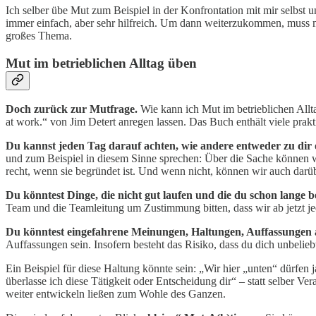
Ich selber übe Mut zum Beispiel in der Konfrontation mit mir selbst 
immer einfach, aber sehr hilfreich. Um dann weiterzukommen, muss 
großes Thema.
Mut im betrieblichen Alltag üben
Doch zurück zur Mutfrage.
Wie kann ich Mut im betrieblichen All
at work.“ von Jim Detert anregen lassen. Das Buch enthält viele pra
Du kannst jeden Tag darauf achten, wie andere entweder zu dir
und zum Beispiel in diesem Sinne sprechen: Über die Sache können wir
recht, wenn sie begründet ist. Und wenn nicht, können wir auch darü
Du könntest Dinge, die nicht gut laufen und die du schon lange
Team und die Teamleitung um Zustimmung bitten, dass wir ab jetzt j
Du könntest eingefahrene Meinungen, Haltungen, Auffassungen a
Auffassungen sein. Insofern besteht das Risiko, dass du dich unbeli
Ein Beispiel für diese Haltung könnte sein: „Wir hier „unten“ dürfen ja
überlasse ich diese Tätigkeit oder Entscheidung dir“ – statt selber
weiter entwickeln ließen zum Wohle des Ganzen.