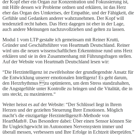
der Kopf eher ein Organ zur Konzentration und Fokussierung ist,
mit Hilfe dessen wir Probleme ordnen und erklären, ist das Herz
eher das Organ des Umkreises, der Empathie, und der Fähigkeit, die
Gefühle und Gedanken anderer wahrzunehmen. Der Kopf will
tendenziell recht haben. Das Herz dagegen ist eher in der Lage,
auch andere Meinungen nachzuvollziehen und gelten zu lassen.
Modul 1 vom LTP gestalte ich gemeinsam mit Reiner Krutti,
Gründer und Geschäftsführer von Heartmath Deutschland. Reiner
wird uns die neuen wissenschaftlichen Erkenntnisse rund ums Herz
erklären und sie in den Zusammenhang mit Führungsfragen stellen.
Auf der Website von Heartmath Deutschland lesen wir:
“Die Herzintelligenz ist zweifelsohne der grundlegendste Ansatz für
die Entwicklung unserer emotionalen Intelligenz! Es geht darum,
den Herzrhythmus zu optimieren, um dem Stress standzuhalten,
die Angstgefühle unter Kontrolle zu bringen und die Vitalität, die in
uns steckt, zu maximieren.“
Weiter heisst es auf der Website: “Der Schlüssel liegt in Ihrem
Herzen und der gezielten Steuerung Ihrer Emotionen. Möglich
macht’s die einzigartige Herzintelligenz®-Methode von
HeartMath®. Das Besondere dabei: Über einen Sensor können Sie
Ihr Ungleichgewicht im Autonomen Nervensystem immer und
überall messen, verbessern und Ihre Erfolge in Echtzeit überprüfen.”