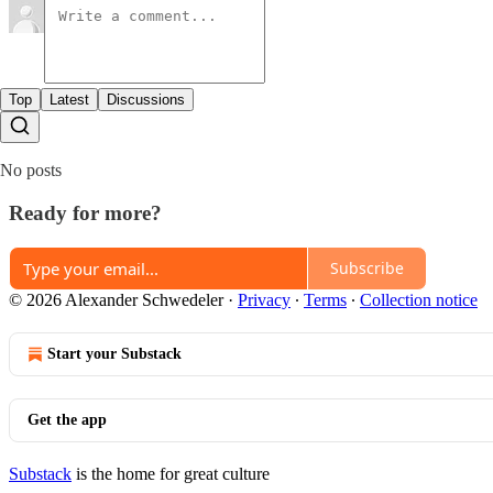
Top
Latest
Discussions
No posts
Ready for more?
Subscribe
© 2026 Alexander Schwedeler
·
Privacy
∙
Terms
∙
Collection notice
Start your Substack
Get the app
Substack
is the home for great culture