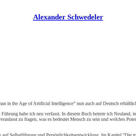
Alexander Schwedeler
 in the Age of Artificial Intelligence” nun auch auf Deutsch erhältlich
e Führung habe ich neu verfasst. In diesem Buch betrete ich Neuland, 
eranlasst zu fragen, was es bedeutet Mensch zu sein und welches Poten
k auf Selbstführung und Persönlichkeitsentwicklung. Im Kapitel “Die m