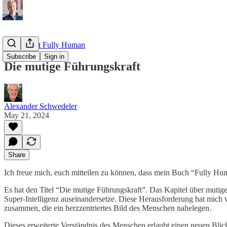
Read about Fully Human
Subscribe
Sign in
Die mutige Führungskraft
Alexander Schwedeler
May 21, 2024
Share
Ich freue mich, euch mitteilen zu können, dass mein Buch “Fully Human
Es hat den Titel “Die mutige Führungskraft”. Das Kapitel über mutig
Super-Intelligenz auseinandersetze. Diese Herausforderung hat mich v
zusammen, die ein herzzentriertes Bild des Menschen nahelegen.
Dieses erweiterte Verständnis des Menschen erlaubt einen neuen Blic